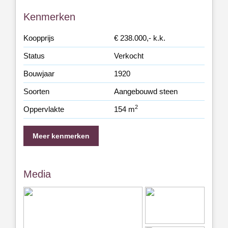
Kenmerken
Koopprijs
€ 238.000,- k.k.
Status
Verkocht
Bouwjaar
1920
Soorten
Aangebouwd steen
2
Oppervlakte
154 m
Meer kenmerken
Media