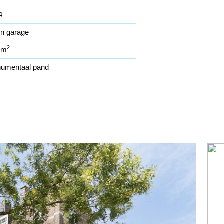
4
n garage
2
 m
umentaal pand