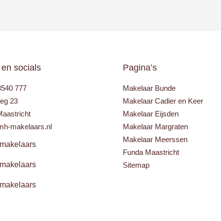
 en socials
Pagina’s
3540 777
Makelaar Bunde
eg 23
Makelaar Cadier en Keer
aastricht
Makelaar Eijsden
mh-makelaars.nl
Makelaar Margraten
Makelaar Meerssen
akelaars
Funda Maastricht
akelaars
Sitemap
akelaars