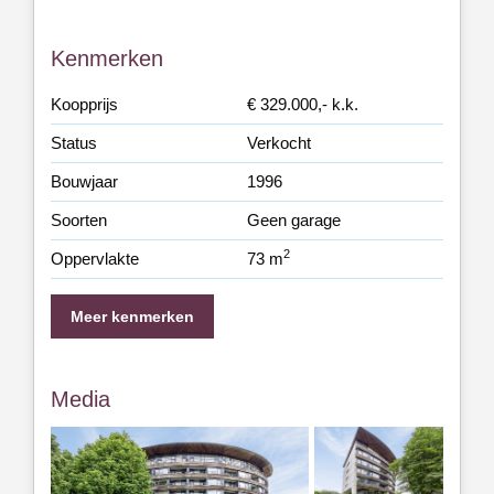
Kenmerken
Koopprijs
€ 329.000,- k.k.
Status
Verkocht
Bouwjaar
1996
Soorten
Geen garage
2
Oppervlakte
73 m
Meer kenmerken
Media