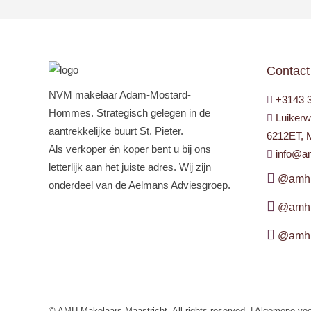
Contact
NVM makelaar Adam-Mostard-
+3143 
Hommes. Strategisch gelegen in de
Luikerw
aantrekkelijke buurt St. Pieter.
6212ET, M
Als verkoper én koper bent u bij ons
info@a
letterlijk aan het juiste adres. Wij zijn
@amhm
onderdeel van de Aelmans Adviesgroep.
@amhm
@amhm
© AMH Makelaars Maastricht. All rights reserved. |
Algemene voo