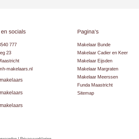
 en socials
Pagina’s
3540 777
Makelaar Bunde
eg 23
Makelaar Cadier en Keer
aastricht
Makelaar Eijsden
mh-makelaars.nl
Makelaar Margraten
Makelaar Meerssen
akelaars
Funda Maastricht
akelaars
Sitemap
akelaars
rwaarden |
Privacyverklaring