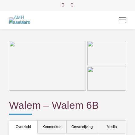
Facebook
Instagram
page
page
opens
opens
in
in
new
new
window
window
Walem – Walem 6B
Overzicht
Kenmerken
Omschrijving
Media