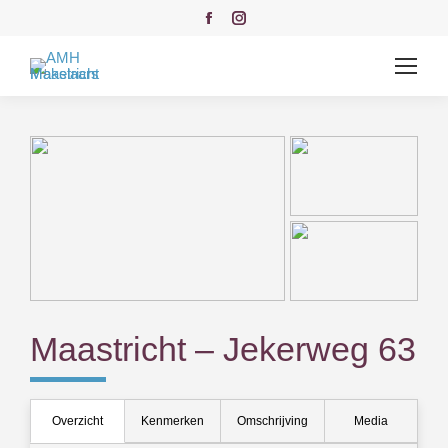
Facebook
Instagram
page
page
opens
opens
in
in
new
new
window
window
Maastricht – Jekerweg 63
Overzicht
Kenmerken
Omschrijving
Media