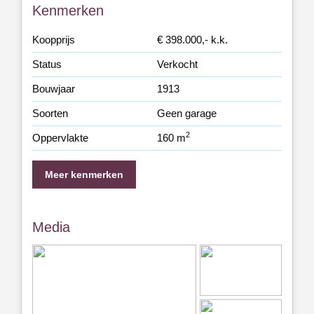
Kenmerken
Koopprijs
€ 398.000,- k.k.
Status
Verkocht
Bouwjaar
1913
Soorten
Geen garage
2
Oppervlakte
160 m
Meer kenmerken
Media