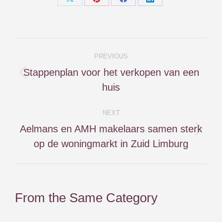
Share
Share
Share
Share
on
on
on
on
X
Pinterest
Facebook
LinkedIn
Post
PREVIOUS
navigation
Stappenplan voor het verkopen van een
Previous
huis
post:
NEXT
Aelmans en AMH makelaars samen sterk
Next
op de woningmarkt in Zuid Limburg
post:
From the Same Category